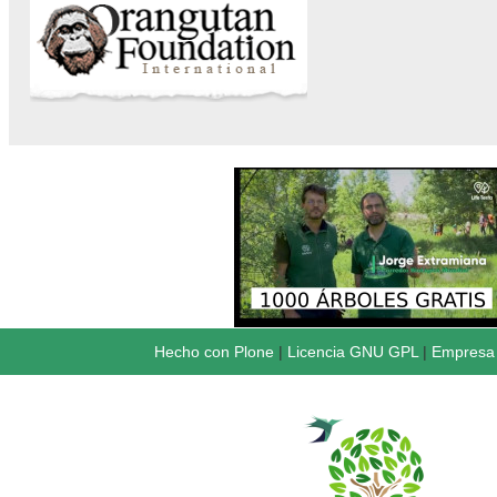
Hecho con Plone
|
Licencia GNU GPL
|
Empresa 