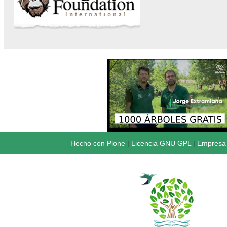
Hecho con Plone
|
Licencia GNU GPL
|
Empresa 